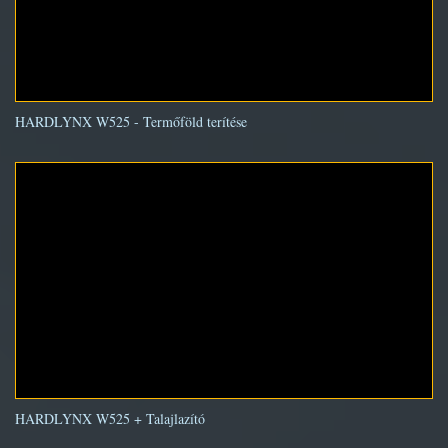
HARDLYNX W525 - Termőföld terítése
HARDLYNX W525 + Talajlazító