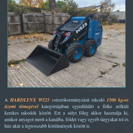
A
HARDLYNX W525
csúszókormányzású rakodó
1500 kg-os
üzemi tömegével
kategóriájában egyedülálló a fülke nélküli
kerekes rakodók között. Ezt a súlyt főleg akkor használja ki,
amikor anyagot merít a kanálba, földet vagy egyéb tárgyakat tol és
húz akár a legrosszabb körülmények között is.