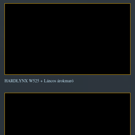
HARDLYNX W525 + Láncos árokmaró