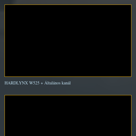
HARDLYNX W525 + Általános kanál