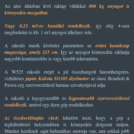
Az alsó állásban lévő raklap villákkal
800 kg anyagot is
könnyedén mozgathat.
Nagy 0,23 m3-es kanállal rendelkezik
, így elég 4-szer
megfordulni és kb. 1 m3 anyagot áthelyez vele.
A rakodó másik kivételes paramétere az
óriási kanálcsap
magassága, amely 215 cm.
Így az anyagot könnyedén rakhatja
nagyobb konténerekbe is vagy kisebb teherautóra.
A W525 rakodó erejét a jól összehangolt háromhengeres,
vízhűtéses
japán Kubota D1105 dízelmotor
az olasz Bondioli &
Pavesi cég szervovezérlésű hármas szivattyújával adja.
A rakodó a legegyszerűbb és
legpontosabb szervovezérléssel
rendelkezik
, amivel egy ilyen gép rendelkezhet.
Az összkerékhajtás (4x4)
lehetővé teszi, hogy a gép a
legkűlönböző helyzetekben is könnyedén dolgozni tudjon.
Minden keréknek saját hidraulikus motorja van, ami sokkal jobb