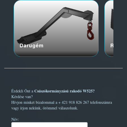
Darugém
Raklap
Csúszókormányzású rakodó W525?
Érdekli Önt a
Kérdése van?
Hívjon minket bizalommal a + 421 918 826 267 telefonszámra
vagy írjon nekünk, örömmel válaszolunk.
Név: