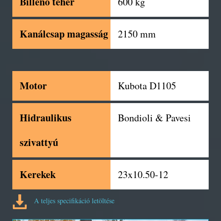
Billenő teher
600 kg
Kanálcsap magasság
2150 mm
Motor
Kubota D1105
Hidraulikus
Bondioli & Pavesi
szivattyú
Kerekek
23x10.50-12
A teljes specifikáció letöltése