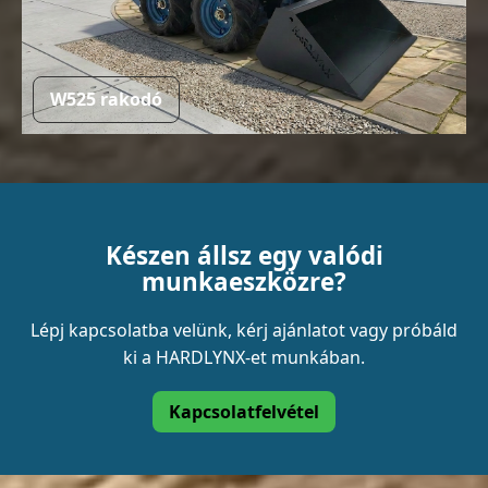
W525 rakodó
Készen állsz egy valódi
munkaeszközre?
Lépj kapcsolatba velünk, kérj ajánlatot vagy próbáld
ki a HARDLYNX-et munkában.
Kapcsolatfelvétel