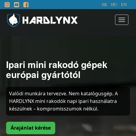
SK
HU
EN
Ipari mini rakodó gépek
európai gyártótól
Valódi munkára tervezve. Nem katalógusgép. A
HARDLYNX mini rakodók napi ipari használatra
készülnek – kompromisszumok nélkül.
Árajánlat kérése