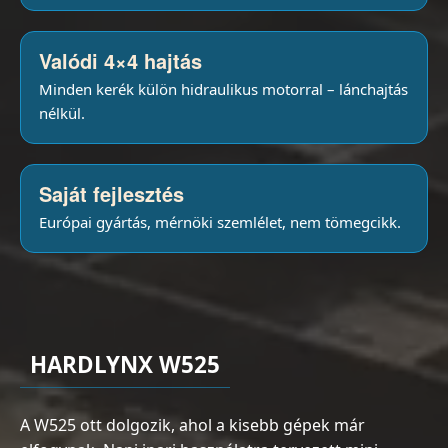
Valódi 4×4 hajtás
Minden kerék külön hidraulikus motorral – lánchajtás
nélkül.
Saját fejlesztés
Európai gyártás, mérnöki szemlélet, nem tömegcikk.
HARDLYNX W525
A W525 ott dolgozik, ahol a kisebb gépek már