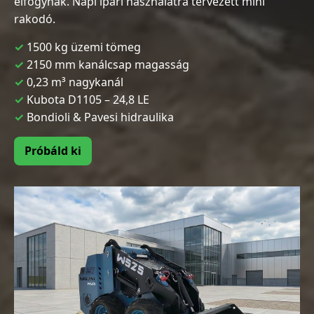
elfogynak. Napi ipari használatra tervezett mini
rakodó.
1500 kg üzemi tömeg
2150 mm kanálcsap magasság
0,23 m³ nagykanál
Kubota D1105 – 24,8 LE
Bondioli & Pavesi hidraulika
Próbáld ki