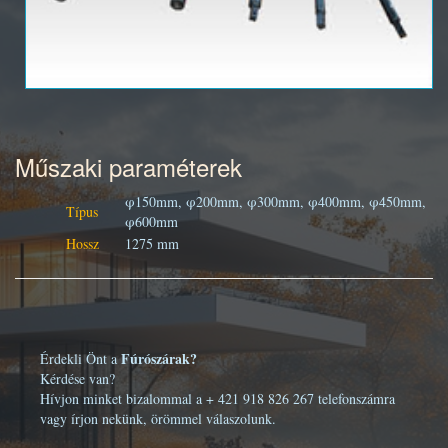
Műszaki paraméterek
φ150mm, φ200mm, φ300mm, φ400mm, φ450mm,
Típus
φ600mm
Hossz
1275 mm
Fúrószárak?
Érdekli Önt a
Kérdése van?
Hívjon minket bizalommal a + 421 918 826 267 telefonszámra
vagy írjon nekünk, örömmel válaszolunk.