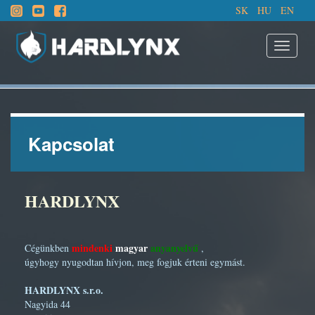
SK
HU
EN
Kapcsolat
HARDLYNX
mindenki
magyar
anyanyelvű
Cégünkben
,
úgyhogy nyugodtan hívjon, meg fogjuk érteni egymást.
HARDLYNX s.r.o.
Nagyida 44