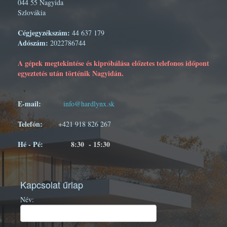
044 55 Nagyida
Szlovákia
Cégjegyzékszám:
44 637 179
Adószám:
2022786744
A gépek megtekintése és kipróbálása előzetes telefonos időpont
egyeztetés után történik Nagyidán.
E-mail:
info@hardlynx.sk
Telefón:
+421 918 826 267
Hé - Pé:
8:30 - 15:30
Kapcsolat űrlap
Név: