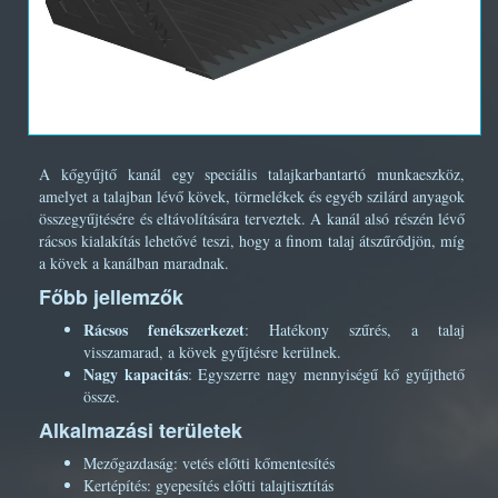
A kőgyűjtő kanál egy speciális talajkarbantartó munkaeszköz,
amelyet a talajban lévő kövek, törmelékek és egyéb szilárd anyagok
összegyűjtésére és eltávolítására terveztek. A kanál alsó részén lévő
rácsos kialakítás lehetővé teszi, hogy a finom talaj átszűrődjön, míg
a kövek a kanálban maradnak.
Főbb jellemzők
Rácsos fenékszerkezet
: Hatékony szűrés, a talaj
visszamarad, a kövek gyűjtésre kerülnek.
Nagy kapacitás
: Egyszerre nagy mennyiségű kő gyűjthető
össze.
Alkalmazási területek
Mezőgazdaság: vetés előtti kőmentesítés
Kertépítés: gyepesítés előtti talajtisztítás