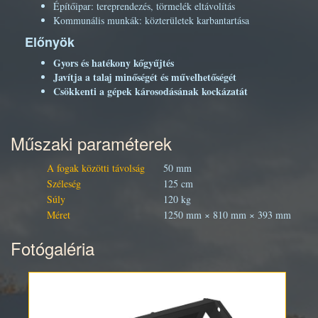
Építőipar: tereprendezés, törmelék eltávolítás
Kommunális munkák: közterületek karbantartása
Előnyök
Gyors és hatékony kőgyűjtés
Javítja a talaj minőségét és művelhetőségét
Csökkenti a gépek károsodásának kockázatát
Műszaki paraméterek
A fogak közötti távolság
50 mm
Széleség
125 cm
Súly
120 kg
Méret
1250 mm × 810 mm × 393 mm
Fotógaléria