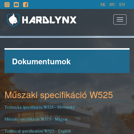
SK
HU
EN
Dokumentumok
Műszaki specifikáció W525
Technická špecifikácia W525 - Slovenský
Műszaki specifikáció W525 - Magyar
Technical specification W525 - English