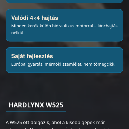
Valódi 4×4 hajtás
Minden kerék külön hidraulikus motorral – lánchajtás
nélkül.
Saját fejlesztés
Európai gyártás, mérnöki szemlélet, nem tömegcikk.
HARDLYNX W525
A W525 ott dolgozik, ahol a kisebb gépek már