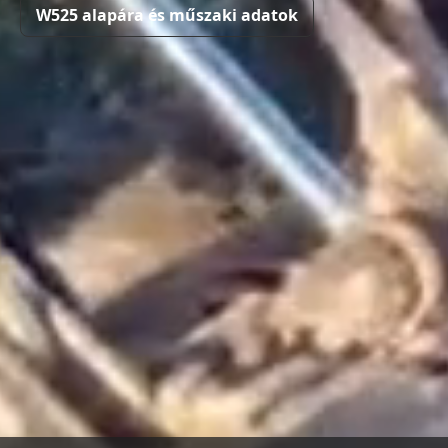
W525 alapára és műszaki adatok