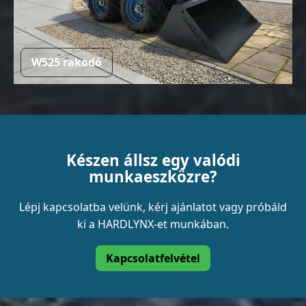
W525 rakodó
Készen állsz egy valódi
munkaeszközre?
Lépj kapcsolatba velünk, kérj ajánlatot vagy próbáld
ki a HARDLYNX-et munkában.
Kapcsolatfelvétel