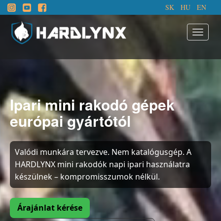
SK
HU
EN
Ipari mini rakodó gépek
európai gyártótól
Valódi munkára tervezve. Nem katalógusgép. A
HARDLYNX mini rakodók napi ipari használatra
készülnek – kompromisszumok nélkül.
Árajánlat kérése