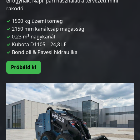
elfogynak. Napi ipari használatra tervezett mini
rakodó.
1500 kg üzemi tömeg
2150 mm kanálcsap magasság
0,23 m³ nagykanál
Kubota D1105 – 24,8 LE
Bondioli & Pavesi hidraulika
Próbáld ki